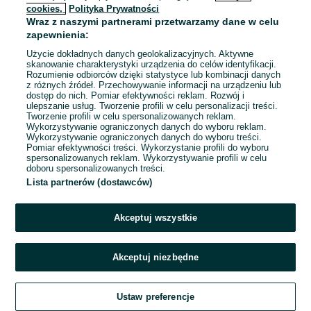
cookies,
Polityka Prywatności
Wraz z naszymi partnerami przetwarzamy dane w celu
zapewnienia:
Młodszy/a Operator/ka Maszyn_ Knurów
Użycie dokładnych danych geolokalizacyjnych. Aktywne
skanowanie charakterystyki urządzenia do celów identyfikacji.
AIB SA
Rozumienie odbiorców dzięki statystyce lub kombinacji danych
z różnych źródeł. Przechowywanie informacji na urządzeniu lub
dostęp do nich. Pomiar efektywności reklam. Rozwój i
31,50 - 32,50 zł / godz. brutto
ulepszanie usług. Tworzenie profili w celu personalizacji treści.
Knurów
Tworzenie profili w celu spersonalizowanych reklam.
Pełny etat
Wykorzystywanie ograniczonych danych do wyboru reklam.
Umowa o pracę
Wykorzystywanie ograniczonych danych do wyboru treści.
Pomiar efektywności treści. Wykorzystanie profili do wyboru
Odpowiednie doświadczenie zawodowe
spersonalizowanych reklam. Wykorzystywanie profili w celu
doboru spersonalizowanych treści.
Dyspozycyjność: Praca zmianowa
Lista partnerów (dostawców)
Pracownicy z Ukrainy: 🇺🇦 Запрошуємо людей з України
(Zapraszamy pracowników z Ukrainy)
Akceptuj wszystkie
Odświeżono dnia 30 lipca 2026
Akceptuj niezbędne
Ustaw preferencje