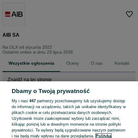
AIB SA
Na OLX od
stycznia 2022
Ostatnio online w dniu 23 lipca 2026
Wszystkie ogłoszenia
Oceny
O nas
Kontakt
Znajdź na tej stronie
Dbamy o Twoją prywatność
My i nasi
447
partnerzy przechowujemy lub uzyskujemy dostęp
Wybierz kategorię
do informacji na urządzeniu, takich jak unikalne identyfikatory w
plikach cookie w celu przetwarzania danych osobowych.
ZNALEŹLIŚMY 1
Sortowanie
Opcje przeglądania
Użytkownik może zaakceptować wybory lub zarządzać nimi,
OGŁOSZENIE
klikając poniżej lub w dowolnym momencie na stronie polityki
prywatności. Te wybory będą sygnalizowane naszym partnerom
i nie będą miały wpływu na dane przeglądania.
Polityka